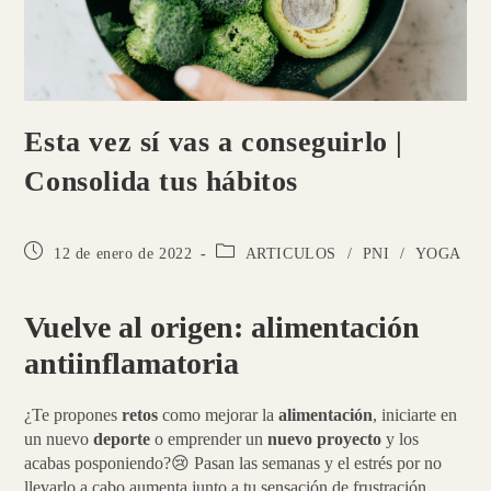
Esta vez sí vas a conseguirlo |
Consolida tus hábitos
Publicación
Categoría
12 de enero de 2022
ARTICULOS
/
PNI
/
YOGA
de
de
la
la
entrada:
entrada:
Vuelve al origen: alimentación
antiinflamatoria
¿Te propones
retos
como mejorar la
alimentación
, iniciarte en
un nuevo
deporte
o emprender un
nuevo proyecto
y los
acabas posponiendo?
😢
Pasan las semanas y el estrés por no
llevarlo a cabo aumenta junto a tu sensación de frustración.