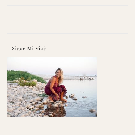
Kuzu | Pancakes digestivos
Probióticos | Pescadilla con boniato morado
Desintoxica tu hígado | Pan de brócoli
Fortalece tus puntos débiles con Yoga
Sigue Mi Viaje