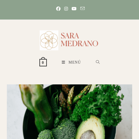
Ir
al
contenido
MENÚ
0