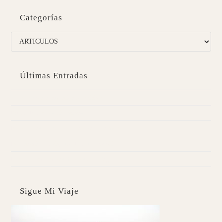
Categorías
Categorías
Últimas Entradas
Caballa con parmentier de chirivía
Kuzu | Pancakes digestivos
Probióticos | Pescadilla con boniato morado
Desintoxica tu hígado | Pan de brócoli
Fortalece tus puntos débiles con Yoga
Sigue Mi Viaje