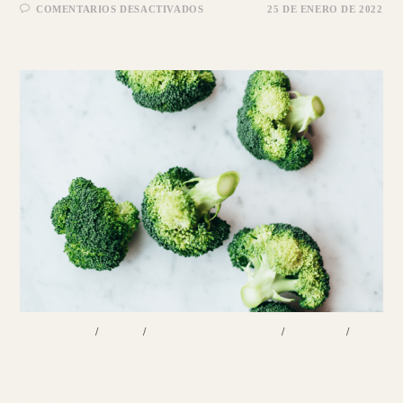
EN
COMENTARIOS DESACTIVADOS
25 DE ENERO DE 2022
PROBIÓTICOS
|
PESCADILLA
CON
BONIATO
MORADO
DESAYUNOS
/
PANES
/
PLATOS PRINCIPALES
/
RECETAS
/
SNACKS
Desintoxica tu hígado | Pan de