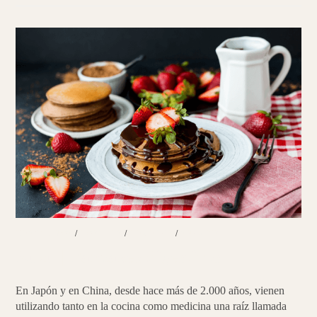
PARMENTIER
DE
CHIRIVÍA
DESAYUNOS
/
POSTRES
/
RECETAS
/
SNACKS
Kuzu | Pancakes digestivos
En Japón y en China, desde hace más de 2.000 años, vienen
utilizando tanto en la cocina como medicina una raíz llamada