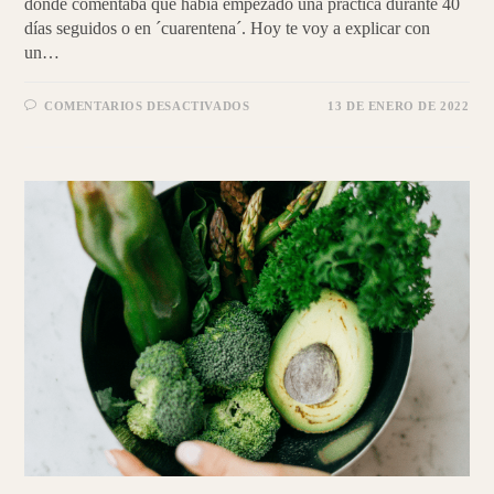
donde comentaba que había empezado una práctica durante 40
días seguidos o en ´cuarentena´. Hoy te voy a explicar con
un…
EN
COMENTARIOS DESACTIVADOS
13 DE ENERO DE 2022
FORTALECE
TUS
PUNTOS
DÉBILES
CON
YOGA