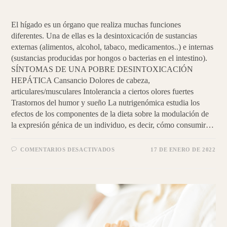
brócoli
El hígado es un órgano que realiza muchas funciones
diferentes. Una de ellas es la desintoxicación de sustancias
externas (alimentos, alcohol, tabaco, medicamentos..) e internas
(sustancias producidas por hongos o bacterias en el intestino).
SÍNTOMAS DE UNA POBRE DESINTOXICACIÓN
HEPÁTICA Cansancio Dolores de cabeza,
articulares/musculares Intolerancia a ciertos olores fuertes
Trastornos del humor y sueño La nutrigenómica estudia los
efectos de los componentes de la dieta sobre la modulación de
la expresión génica de un individuo, es decir, cómo consumir…
EN
COMENTARIOS DESACTIVADOS
17 DE ENERO DE 2022
DESINTOXICA
TU
HÍGADO
|
PAN
DE
BRÓCOLI