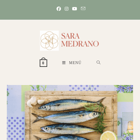
Ir
al
contenido
MENÚ
0