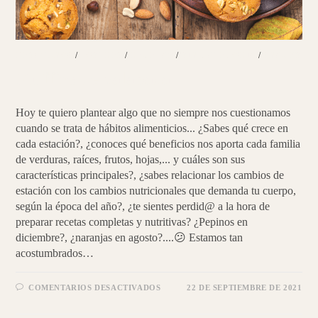
DESAYUNOS
/
POSTRES
/
RECETAS
/
SIN CATEGORÍA
/
SNACKS
Muffins de calabaza
Hoy te quiero plantear algo que no siempre nos cuestionamos
cuando se trata de hábitos alimenticios... ¿Sabes qué crece en
cada estación?, ¿conoces qué beneficios nos aporta cada familia
de verduras, raíces, frutos, hojas,... y cuáles son sus
características principales?, ¿sabes relacionar los cambios de
estación con los cambios nutricionales que demanda tu cuerpo,
según la época del año?, ¿te sientes perdid@ a la hora de
preparar recetas completas y nutritivas? ¿Pepinos en
diciembre?, ¿naranjas en agosto?....😕 Estamos tan
acostumbrados…
EN
COMENTARIOS DESACTIVADOS
22 DE SEPTIEMBRE DE 2021
MUFFINS
DE
CALABAZA