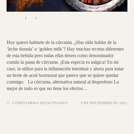
BEBIDAS
/
PNI
/
RECETAS
Cúrcuma | Ibuprofeno natural
Hoy quiero hablarte de la cúrcuma. ¿Has oído hablar de la
‘leche dorada’ o ‘golden milk’? Hay muchas recetas diferentes
de esta bebida pero todas ellas tienen como denominador
común la pasta de cúrcuma. ¡Esta especia es mágica! En mi
caso, la utilizo para la inflamación intestinal y ahora para tratar
un brote de acné hormonal que parece que se quiere quedar
conmigo. La cúrcuma, alternativa natural al ibuprofeno Lo
mejor de todo es que no tiene los efectos…
EN
COMENTARIOS DESACTIVADOS
9 DE SEPTIEMBRE DE 2021
CÚRCUMA
|
IBUPROFENO
NATURAL
ENTRADAS ANTERIORES
→