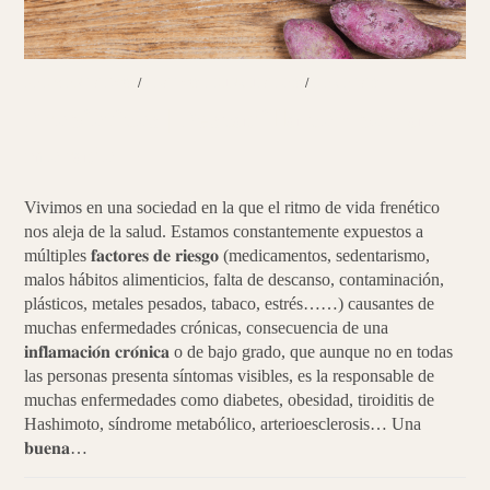
FERMENTADOS
/
PLATOS PRINCIPALES
/
RECETAS
Probióticos | Pescadilla con boniato
morado
Vivimos en una sociedad en la que el ritmo de vida frenético
nos aleja de la salud. Estamos constantemente expuestos a
múltiples 𝐟𝐚𝐜𝐭𝐨𝐫𝐞𝐬 𝐝𝐞 𝐫𝐢𝐞𝐬𝐠𝐨 (medicamentos, sedentarismo,
malos hábitos alimenticios, falta de descanso, contaminación,
plásticos, metales pesados, tabaco, estrés……) causantes de
muchas enfermedades crónicas, consecuencia de una
𝐢𝐧𝐟𝐥𝐚𝐦𝐚𝐜𝐢𝐨́𝐧 𝐜𝐫𝐨́𝐧𝐢𝐜𝐚 o de bajo grado, que aunque no en todas
las personas presenta síntomas visibles, es la responsable de
muchas enfermedades como diabetes, obesidad, tiroiditis de
Hashimoto, síndrome metabólico, arterioesclerosis… Una
𝐛𝐮𝐞𝐧𝐚…