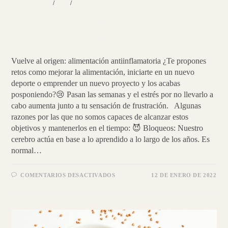
ARTICULOS
/
PNI
/
YOGA
Esta vez sí vas a conseguirlo |
Consolida tus hábitos
Vuelve al origen: alimentación antiinflamatoria ¿Te propones
retos como mejorar la alimentación, iniciarte en un nuevo
deporte o emprender un nuevo proyecto y los acabas
posponiendo?😢 Pasan las semanas y el estrés por no llevarlo a
cabo aumenta junto a tu sensación de frustración. Algunas
razones por las que no somos capaces de alcanzar estos
objetivos y mantenerlos en el tiempo: 😈 Bloqueos: Nuestro
cerebro actúa en base a lo aprendido a lo largo de los años. Es
normal…
EN
COMENTARIOS DESACTIVADOS
12 DE ENERO DE 2022
ESTA
VEZ
SÍ
VAS
A
CONSEGUIRLO
|
CONSOLIDA