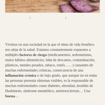
FERMENTADOS
/
PLATOS PRINCIPALES
/
RECETAS
Probióticos | Pescadilla con boniato
morado
Vivimos en una sociedad en la que el ritmo de vida frenético
nos aleja de la salud. Estamos constantemente expuestos a
múltiples 𝐟𝐚𝐜𝐭𝐨𝐫𝐞𝐬 𝐝𝐞 𝐫𝐢𝐞𝐬𝐠𝐨 (medicamentos, sedentarismo,
malos hábitos alimenticios, falta de descanso, contaminación,
plásticos, metales pesados, tabaco, estrés……) causantes de
muchas enfermedades crónicas, consecuencia de una
𝐢𝐧𝐟𝐥𝐚𝐦𝐚𝐜𝐢𝐨́𝐧 𝐜𝐫𝐨́𝐧𝐢𝐜𝐚 o de bajo grado, que aunque no en todas
las personas presenta síntomas visibles, es la responsable de
muchas enfermedades como diabetes, obesidad, tiroiditis de
Hashimoto, síndrome metabólico, arterioesclerosis… Una
𝐛𝐮𝐞𝐧𝐚…