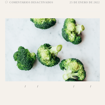
EN
COMENTARIOS DESACTIVADOS
25 DE ENERO DE 2022
PROBIÓTICOS
|
PESCADILLA
CON
BONIATO
MORADO
DESAYUNOS
/
PANES
/
PLATOS PRINCIPALES
/
RECETAS
/
SNACKS
Desintoxica tu hígado | Pan de