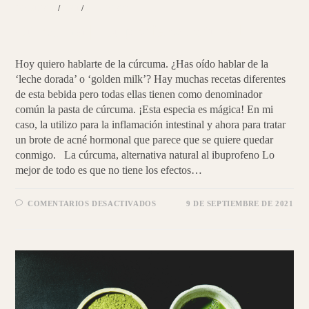
BEBIDAS
/
PNI
/
RECETAS
Cúrcuma | Ibuprofeno natural
Hoy quiero hablarte de la cúrcuma. ¿Has oído hablar de la
‘leche dorada’ o ‘golden milk’? Hay muchas recetas diferentes
de esta bebida pero todas ellas tienen como denominador
común la pasta de cúrcuma. ¡Esta especia es mágica! En mi
caso, la utilizo para la inflamación intestinal y ahora para tratar
un brote de acné hormonal que parece que se quiere quedar
conmigo. La cúrcuma, alternativa natural al ibuprofeno Lo
mejor de todo es que no tiene los efectos…
EN
COMENTARIOS DESACTIVADOS
9 DE SEPTIEMBRE DE 2021
CÚRCUMA
|
IBUPROFENO
NATURAL