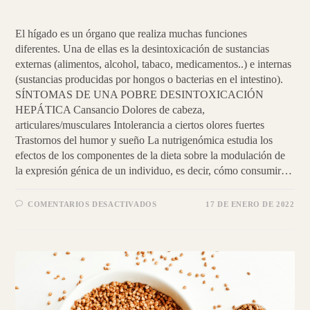
brócoli
El hígado es un órgano que realiza muchas funciones
diferentes. Una de ellas es la desintoxicación de sustancias
externas (alimentos, alcohol, tabaco, medicamentos..) e internas
(sustancias producidas por hongos o bacterias en el intestino).
SÍNTOMAS DE UNA POBRE DESINTOXICACIÓN
HEPÁTICA Cansancio Dolores de cabeza,
articulares/musculares Intolerancia a ciertos olores fuertes
Trastornos del humor y sueño La nutrigenómica estudia los
efectos de los componentes de la dieta sobre la modulación de
la expresión génica de un individuo, es decir, cómo consumir…
EN
COMENTARIOS DESACTIVADOS
17 DE ENERO DE 2022
DESINTOXICA
TU
HÍGADO
|
PAN
DE
BRÓCOLI