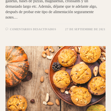
galletas, bases de pizzas, magdalenas, croissants y un
demasiado largo etc. Además, déjame que te adelante algo,
después de probar este tipo de alimentación seguramente
notes…
EN
COMENTARIOS DESACTIVADOS
27 DE SEPTIEMBRE DE 2021
COME
CARBOHIDRATOS
DE
MANERA
SALUDABLE