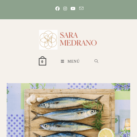
Ir
al
contenido
MENÚ
0