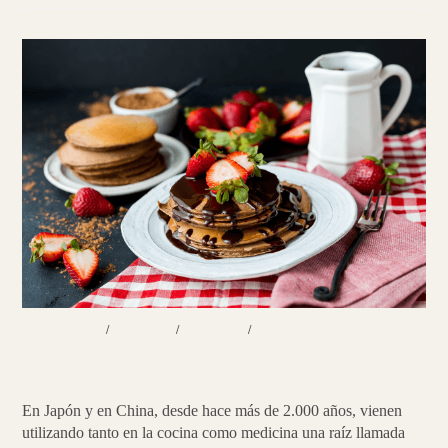
PARMENTIER
DE
CHIRIVÍA
DESAYUNOS
/
POSTRES
/
RECETAS
/
SNACKS
Kuzu | Pancakes digestivos
En Japón y en China, desde hace más de 2.000 años, vienen
utilizando tanto en la cocina como medicina una raíz llamada