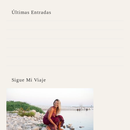
Últimas Entradas
Caballa con parmentier de chirivía
Kuzu | Pancakes digestivos
Probióticos | Pescadilla con boniato morado
Desintoxica tu hígado | Pan de brócoli
Fortalece tus puntos débiles con Yoga
Sigue Mi Viaje