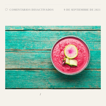
EN
COMENTARIOS DESACTIVADOS
9 DE SEPTIEMBRE DE 2021
MATCHA
|
ANTIOXIDANTE
REVITALIZANTE
PLATOS PRINCIPALES
/
RECETAS
Crema de tubérculos