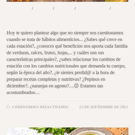
DESAYUNOS
/
POSTRES
/
RECETAS
/
SIN CATEGORÍA
/
SNACKS
Muffins de calabaza
Hoy te quiero plantear algo que no siempre nos cuestionamos
cuando se trata de hábitos alimenticios... ¿Sabes qué crece en
cada estación?, ¿conoces qué beneficios nos aporta cada familia
de verduras, raíces, frutos, hojas,... y cuáles son sus
características principales?, ¿sabes relacionar los cambios de
estación con los cambios nutricionales que demanda tu cuerpo,
según la época del año?, ¿te sientes perdid@ a la hora de
preparar recetas completas y nutritivas? ¿Pepinos en
diciembre?, ¿naranjas en agosto?....😕 Estamos tan
acostumbrados…
EN
COMENTARIOS DESACTIVADOS
22 DE SEPTIEMBRE DE 2021
MUFFINS
DE
CALABAZA