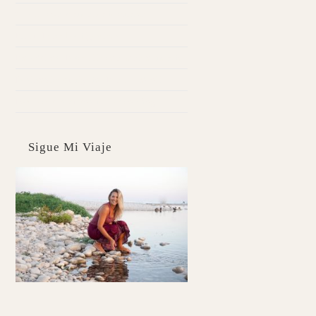
WEB
Caballa con parmentier de chirivía
Kuzu | Pancakes digestivos
Probióticos | Pescadilla con boniato morado
Desintoxica tu hígado | Pan de brócoli
Fortalece tus puntos débiles con Yoga
Sigue Mi Viaje