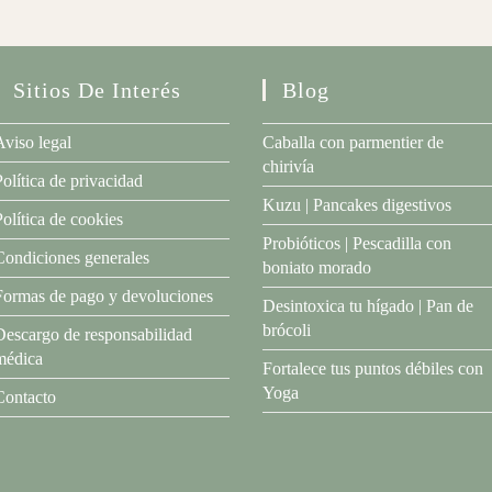
Sitios De Interés
Blog
Aviso legal
Caballa con parmentier de
chirivía
Política de privacidad
Kuzu | Pancakes digestivos
Política de cookies
Probióticos | Pescadilla con
Condiciones generales
boniato morado
Formas de pago y devoluciones
Desintoxica tu hígado | Pan de
brócoli
Descargo de responsabilidad
médica
Fortalece tus puntos débiles con
Yoga
Contacto